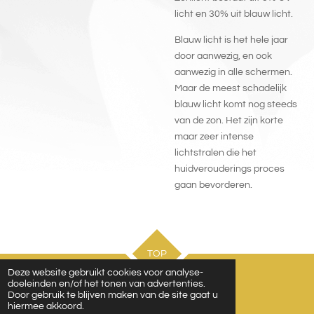
licht en 30% uit blauw licht.
Blauw licht is het hele jaar
door aanwezig, en ook
aanwezig in alle schermen.
Maar de meest schadelijk
blauw licht komt nog steeds
van de zon. Het zijn korte
maar zeer intense
lichtstralen die het
huidverouderings proces
gaan bevorderen.
TOP
Deze website gebruikt cookies voor analyse-
doeleinden en/of het tonen van advertenties.
Door gebruik te blijven maken van de site gaat u
Afspraak maken
hiermee akkoord.
© 2021 - 2026 atelierdebeauteknesselare.be