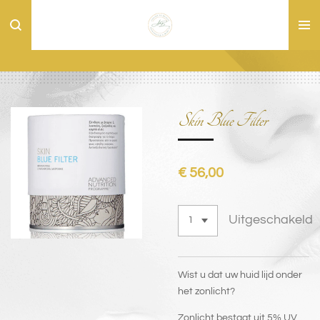
Ga
direct
naar
de
hoofdinhoud
Skin Blue Filter
€ 56,00
Uitgeschakeld
Wist u dat uw huid lijd onder
het zonlicht?
Zonlicht bestaat uit 5% UV