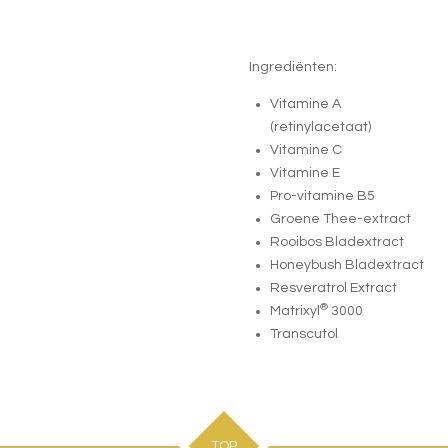
Ingrediënten:
Vitamine A
(retinylacetaat)
Vitamine C
Vitamine E
Pro-vitamine B5
Groene Thee-extract
Rooibos Bladextract
Honeybush Bladextract
Resveratrol Extract
®
Matrixyl
3000
Transcutol
TOP