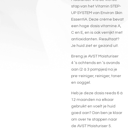
stap van het Vitamin STEP-
UP SYSTEM van Environ
Skin
EssentiA
.
Deze crème bevat
een hoge dosis vitamine A,
C en E, en is ook verrijkt met
antioxidanten. Resultaat?
Je huid ziet er gezond uit.
Breng je AVST Moisturiser
4 ’s ochtends en ’s avonds
aan (2 à 3 pompjes) na je
pre-reiniger, reiniger, toner
en ooggel.
Heb je deze dosis reeds 6 à
12 maanden na elkaar
gebruikt en voelt je huid
goed aan? Dan ben je klaar
om over te stappen naar
de
AVST Moisturiser 5.