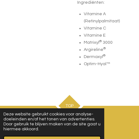
Ingrediënten:
Vitamine A
(Retinylpalmitaat)
Vitamine C
Vitamine E
®
Matrixyl
3000
®
Argireline
®
Dermaxyl
Optim-Hyal
™
TOP
Deze website gebruikt cookies voor analyse-
doeleinden en/of het tonen van advertenties.
Door gebruik te blijven maken van de site gaat u
Afspraak maken
hiermee akkoord.
© 2021 - 2026 atelierdebeauteknesselare.be
Powered by
JouwWeb