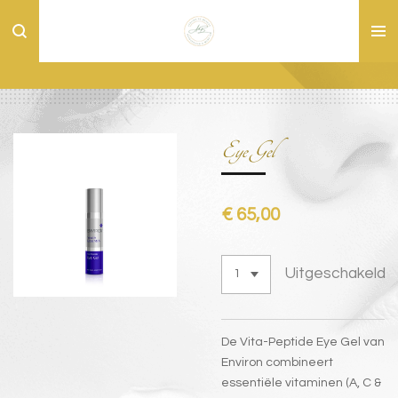
Ga
direct
naar
de
hoofdinhoud
Eye Gel
€ 65,00
Uitgeschakeld
De Vita-Peptide Eye Gel van
Environ combineert
essentiële vitaminen (A, C &