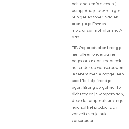
ochtends en ’s avonds (1
pompje) na je pre-reiniger,
reiniger en toner. Nadien
breng je je Environ
moisturiser met vitamine A
aan.
TIP:
Oogproducten breng je
niet alleen onderaan je
oogcontour aan, maar ook
net onder de wenkbrauwen,
je tekent met je ooggel een
soort ‘brilletje’ rond je
ogen. Breng de gel niet te
dicht tegen je wimpers aan,
door de temperatuur van je
huid zal het product zich
vanzelf over je huid
verspreiden.