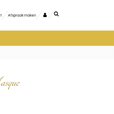
t
Afspraak maken
sque