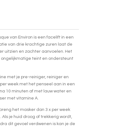
que van Environ is een facelift in een
atie van drie krachtige zuren laat de
er uitzien en zachter aanvoelen. Het
 ongelijkmatige teint en ondersteunt
ine met je pre-reiniger, reiniger en
 per week met het penseel aan in een
na 10 minuten af met lauw water en
iser met vitamine A.
, breng het masker dan 3 x per week
 Als je huid droog of trekkerig wordt,
dra dit gevoel verdwenen is kan je de