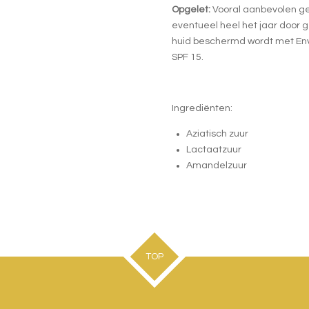
Opgelet:
Vooral aanbevolen ge
eventueel heel het jaar door g
huid beschermd wordt met Env
SPF 15.
Ingrediënten:
Aziatisch zuur
Lactaatzuur
Amandelzuur
TOP