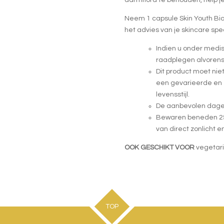
Neem 1 capsule Skin Youth Biom
het advies van je skincare spec
Indien u onder medisc
raadplegen alvorens
Dit product moet nie
een gevarieerde en
levensstijl.
De aanbevolen dageli
Bewaren beneden 25°
van direct zonlicht 
OOK GESCHIKT VOOR
vegetari
TOP