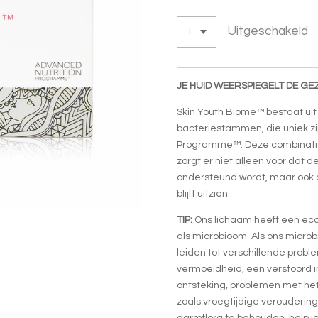
Uitgeschakeld
JE HUID WEERSPIEGELT DE GE
Skin Youth Biome™ bestaat ui
bacteriestammen, die uniek zi
Programme™. Deze combinatie
zorgt er niet alleen voor dat d
ondersteund wordt, maar ook d
blijft uitzien.
TIP:
Ons lichaam heeft een ec
als microbioom. Als ons microbi
leiden tot verschillende pro
vermoeidheid, een verstoord
ontsteking, problemen met he
zoals vroegtijdige verouderi
darmflora te behouden, help 