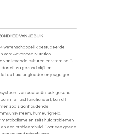
ZONDHEID VAN JE BUIK
t 4 wetenschappelijk bestudeerde
jn voor Advanced Nutrition
 van levende culturen en vitamine C
e darmflora gezond blijft en
at de huid er gladder en jeugdiger
osysteem van bacteriën, ook gekend
oom niet juist functioneert, kan dit
blemen zoals aanhoudende
 immuunsysteem, humeurigheid,
t metabolisme en zelfs huidproblemen
ng en een probleemhuid. Door een goede
je een gezond microbioom.