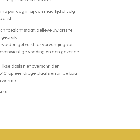
e per dag in bij een maaltijd of volg
ialist.
h toezicht staat, gelieve uw arts te
 gebruik.
t worden gebruikt ter vervanging van
 evenwichtige voeding en een gezonde
jkse dosis niet overschrijden.
C, op een droge plaats en uit de buurt
en warmte.
ërs