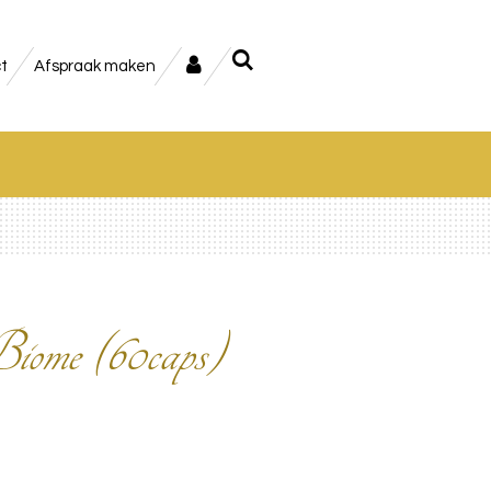
t
Afspraak maken
iome (60caps)