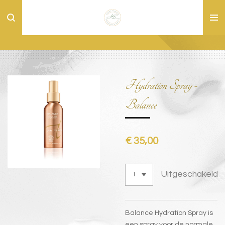
Ga
direct
naar
de
hoofdinhoud
Hydration Spray -
Balance
€ 35,00
Uitgeschakeld
Balance Hydration Spray
is
een spray voor de normale,