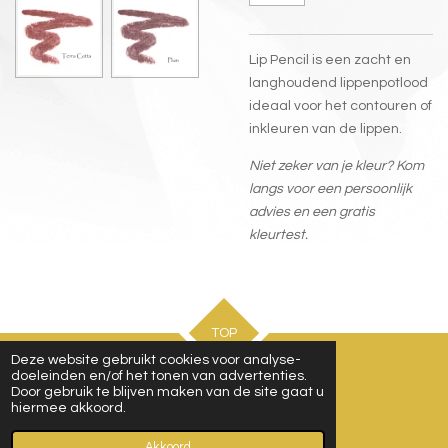
Lip Pencil is een zacht en
langhoudend lippenpotlood
ideaal voor het contouren of
inkleuren van de lippen.
Niet zeker van je kleur? Kom
langs
voor een persoonlijk
advies en een gratis
kleurtest.
TOP
Deze website gebruikt cookies voor analyse-
doeleinden en/of het tonen van advertenties.
Door gebruik te blijven maken van de site gaat u
Afspraak maken
hiermee akkoord.
© 2021 - 2026 atelierdebeauteknesselare.be
Powered by
JouwWeb
Akkoord