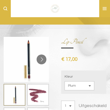
Ga
direct
naar
de
hoofdinhoud
Lip Pencil
€ 17,00
Kleur
Uitgeschakeld